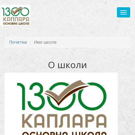
Toggl
Почетна
Име школе
О школи