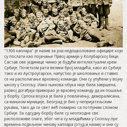
"1300 каплара" је назив за још недошколоване официре који
су послати као појачање Првој армији у Колубарској бици.
Састав ове јединице чинио је будући интелектуални крем
Србије. Почетком рата велики број младића, како из Србије
тако и из Аустроугарске, напустио је школовање и ставио
се на располагање врховној команди. Они су упућени у војну
школу у Скопљу. Иако њихова обука није била завршена,
развој догађаја приморао је врховну команду да их пошаље
у борбу. Српска војска је била у повлачењу, деморалисана,
са мањком муниције, Београд је био у непријатељским
рукама, тако да се свет већ помирио са потпуним сломом
Србије. За одсудну борбу биле су неопходне све
расположиве снаге, због чега су младићима у Скопљу пре
времена подељени чинову каплара (отуд и назив) и они су