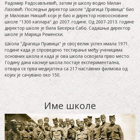
Радомир Радосављевић, затим је школу водио Милан
Лазовић. Последњи директор школе "Драгица Правица" био
је Милован Никшић који је био и директор новоосноване
школе "1300 каплара" до 2007. године. Од 2007-2013. године
директор школе је била Бисерка Сабо. Садашњи директор
школе је Марица Ременски.
Школа "Драгица Правица" је свој велик успех имала 1971.
године када је спроведено тестирање међу ученицима
основних школа и када је ова школа освoјила прво место.
Годину дана касније школа постаје експериментална,
отвара се прва медијатека са 217 наставних филмова од
којих је сачувано око 150.
Име школе