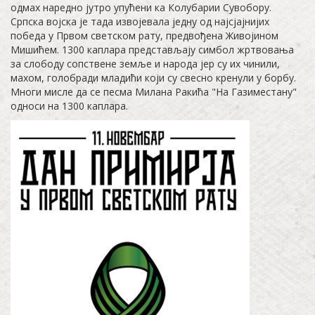
одмах наредно јутро упућени ка Колубарии Сувобору.
Српска војска је тада извојевала једну од најсјајнијих
победа у Првом светском рату, предвођена Живојином
Мишићем. 1300 каплара представљају симбол жртвовања
за слободу сопствене земље и народа јер су их чинили,
махом, голобради младићи који су свесно кренули у борбу.
Многи мисле да се песма Милана Ракића "На Газиместану"
односи на 1300 каплара.