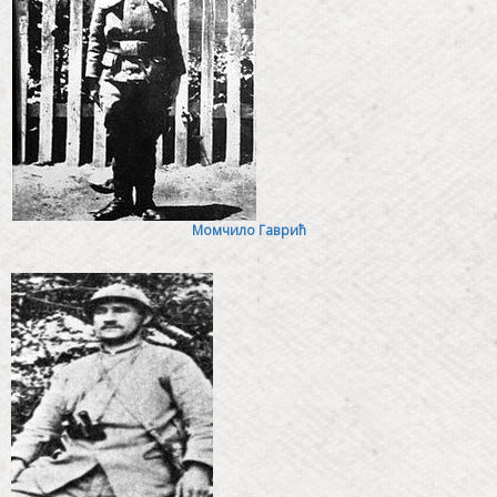
Момчило Гаврић