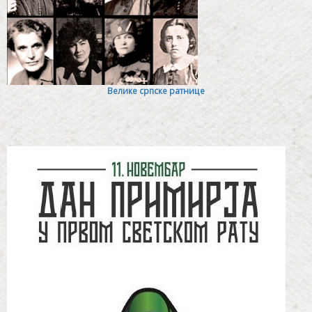
Велике српске ратнице