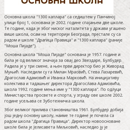
Основна школа "1300 каплара" са седиштем у Панчиној
улици број 1, основана је 2002. године спајањем две школе.
Те године, када је због ниског наталитета у држави угашено
више школа, осам на територији Београда, престале су са
радом и школе "Драгица Правица" и "1300 каплара" (раније
"Моша Пијаде").
Основна школа "Моша Пијаде" основана је 1957. године и
била је од великог значаја за овај део Звездаре, Булбудер.
Радила је у три смене, а њен први директор био је Живорад
Муњић. Наследили су га Милан Мраовић, Стева Лазаревић,
Драгослав Адамовић и Иванка Марковић. На иницијативу
колектива и тадашњег директора Драгослава Адамовића,
школа 1992. године мења име у "1300 каплара". По одлуци
Министарства просвете и спорта, у зграду ове школе 2002.
године усељава се Зуботехничка школа.
Због великог прилива становништва 1961. Булбудер добија
још једну основну школу, наиме те године је почела са
радом школа "Драгица Правица". Дирeктор новоосноване
школе била је Јелисавета Миљковић, наследио ју је