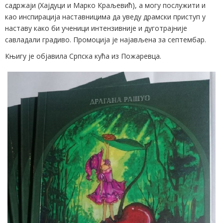
садржаји (Хајдуци и Марко Краљевић), а могу послужити и
као инспирација наставницима да уведу драмски приступ у
наставу како би ученици интензивније и дуготрајније
савладали градиво. Промоција је најављена за септембар.
Књигу је објавила Српска кућа из Пожаревца.