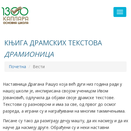
Toggl
КЊИГА ДРАМСКИХ ТЕКСТОВА
ДРАМИОНИЦА
Почетна
Вести
Наставница Драгана Рашуо која већ дуги низ година ради у
нашој школи је, инспирисана својом ученицом Ивом
Јовановић, одлучила да објави своје драмске текстове.
Текстови су разноврсни и има за све, од првог до осмог
разреда, а играни су и награђивани на многим такмичењима.
Писане су тако да разиграју дечју машту, да их насмеју и да их
науче да насмеју друге. Обрађени су и неки наставни