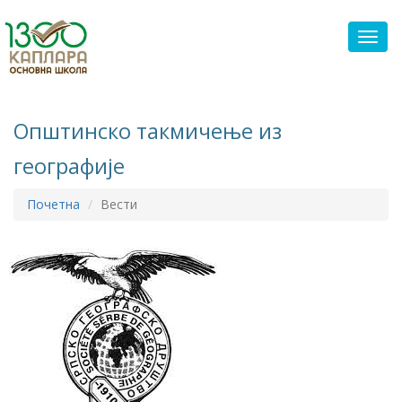
Toggl
Општинско такмичење из
географије
Почетна
Вести