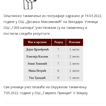
Општинско такмичење из географије одржано је 19.03.2022.
године у ОШ „Десанка Максимовић“ на Звездари. Ученици
ОШ „1300 каплара” учествовали су на такмичењу и
постигли следеће резултате:
Име и презиме
Разред
Пласман
Дејан Црнобрнић
7.
1. место
Емилија Касами
7.
2. место
Јован Тошовић
7.
2. место
Мина Петрић
8.
1. место
Уна Трендић
8.
1. место
Сви ученици учествоваће на Окружном такмичењу
7.05.2022. године у ОШ „Гаврило Принцип“ У Земуну.