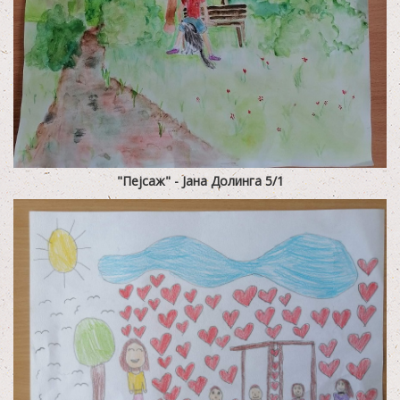
"Пејсаж" - Јана Долинга 5/1