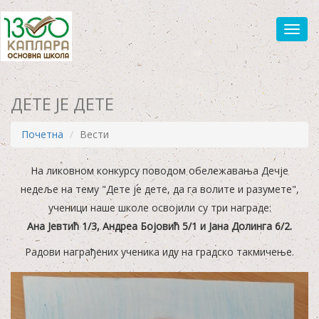
Toggl
ДЕТЕ ЈЕ ДЕТЕ
Почетна
Вести
На ликовном конкурсу поводом обележавања Дечје
недеље на тему "Дете је дете, да га волите и разумете",
ученици наше школе освојили су три награде:
Ана Јевтић 1/3, Андреа Бојовић 5/1 и Јана Долинга 6/2.
Радови награђених ученика иду на градско такмичење.