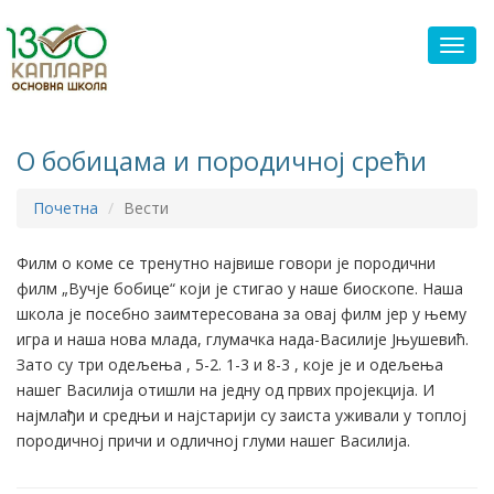
Toggl
О бобицама и породичној срећи
Почетна
Вести
Филм о коме се тренутно највише говори је породични
филм „Вучје бобице“ који је стигао у наше биоскопе. Наша
школа је посебно заимтересована за овај филм јер у њему
игра и наша нова млада, глумачка нада-Василије Јњушевић.
Зато су три одељења , 5-2. 1-3 и 8-3 , које је и одељења
нашег Василија отишли на једну од првих пројекција. И
најмлађи и средњи и најстарији су заиста уживали у топлој
породичној причи и одличној глуми нашег Василија.