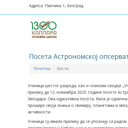
Адреса:
Панчина 1, Београд
Посета Астрономској опсерва
Почетна
Вести
Ученици шестог разреда, као и чланови секције „У
прилику да 12. новембра 2025. године посете Аст
Звездара. Ова едукативна посета, била је одлична
прошире своја знања о свемиру, планетама и звез
активности.
Ученици су имали прилику да се упознају са радом 
опсерваторија у Србији, као и са историјом астр