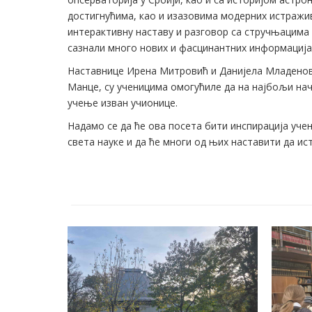
достигнућима, као и изазовима модерних истражи
интерактивну наставу и разговор са стручњацима
сазнали много нових и фасцинантних информација
Наставнице Ирена Митровић и Данијела Младенов
Манце, су ученицима омогућиле да на најбољи нач
учење изван учионице.
Надамо се да ће ова посета бити инспирација уч
света науке и да ће многи од њих наставити да ис