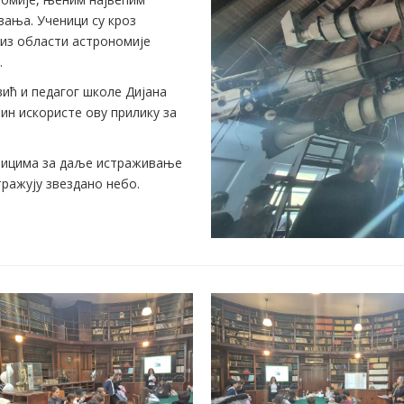
вања. Ученици су кроз
 из области астрономије
.
ић и педагог школе Дијана
ин искористе ову прилику за
еницима за даље истраживање
тражују звездано небо.