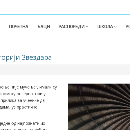
ПОЧЕТНА
ЂАЦИ
РАСПОРЕДИ
ШКОЛА
Р
торији Звездара
чење није мучење“, имали су
рономску опсерваторију
 прилика за ученике да
дама, уз практичне
једне од најпознатијих
ономије, њеним највећим