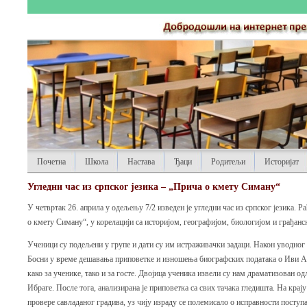
Почетна
Школа
Настава
Ђаци
Родитељи
Историјат
Угледни час из српског језика – „Прича о кмету Симану“
У четвртак 26. априла у одељењу 7/2 изведен је угледни час из српског језика. 
о кмету Симану“, у корелацији са историјом, географијом, биологијом и грађан
Ученици су подељени у групе и дати су им истраживачки задаци. Након уводног
Босни у време дешавања приповетке и изношења биографских података о Иви Анд
како за ученике, тако и за госте. Двојица ученика извели су нам драматизован о
Ибраге. После тога, анализирана је приповетка са свих тачака гледишта. На крају
провере савладаног градива, уз чију израду се полемисало о исправности поступа