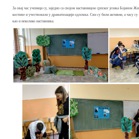
За овај час ученици су, заједно са својом наставницом српског језика Бојаном Ж
костиме и учествовали у драматизацији одломка. Сви су били активни, а часу су
као и неколико наставника.