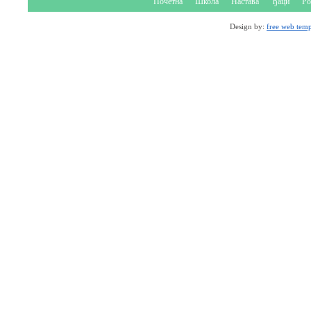
Почетна
Школа
Настава
Ђаци
Ро
Design by:
free web temp