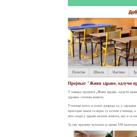
Почетна
Школа
Настава
Ђ
Пројекат "Живи здраво, одлучи п
У оквиру пројекта „Живи здраво, одлучи прав
здравих стилова живота.
Ученици петог и осмог разреда су, у сарадњи
пригодне паное са којих су остали ученици, а
што спада у здраве начине живота, као и са о
За ову прилику купљено је преко 100 килограм